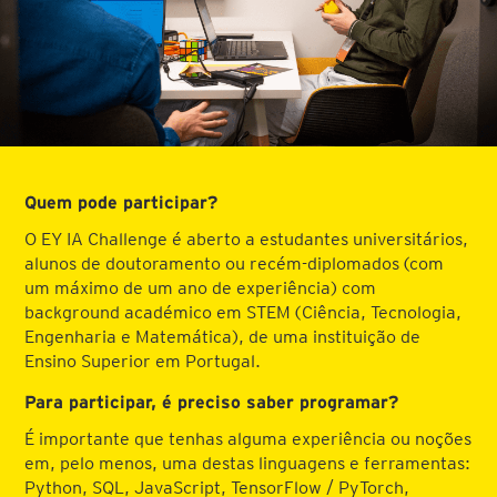
Quem pode participar?
O EY IA Challenge é aberto a estudantes universitários,
alunos de doutoramento ou recém-diplomados (com
um máximo de um ano de experiência) com
background académico em STEM (Ciência, Tecnologia,
Engenharia e Matemática), de uma instituição de
Ensino Superior em Portugal.
Para participar, é preciso saber programar?
É importante que tenhas alguma experiência ou noções
em, pelo menos, uma destas linguagens e ferramentas:
Python, SQL, JavaScript, TensorFlow / PyTorch,