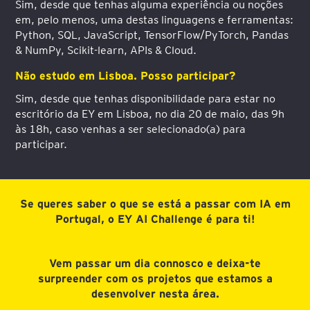
Sim, desde que tenhas alguma experiência ou noções
em, pelo menos, uma destas linguagens e ferramentas:
Python, SQL, JavaScript, TensorFlow/PyTorch, Pandas
& NumPy, Scikit-learn, APIs & Cloud.
Não estudo em Lisboa. Posso participar?
Sim, desde que tenhas disponibilidade para estar no
escritório da EY em Lisboa, no dia 20 de maio, das 9h
às 18h, caso venhas a ser selecionado(a) para
participar.
Se queres saber o que se está a passar com IA em
Portugal, o EY AI Challenge é para ti!
Vem passar um dia connosco e deixa-te
surpreender com os projetos que estamos a
desenvolver nesta área.